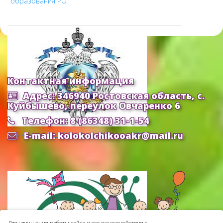
образования РО
Контактная информация
Адрес: 346940 Ростовская область, с.
Куйбышево, переулок Овчаренко 6
Телефон: 8 (86348) 31-1-54
E-mail: kolokolchikooakr@mail.ru
Министерство Образования и Науки РФ
Для улучшения работы сайта и его взаимодействия с