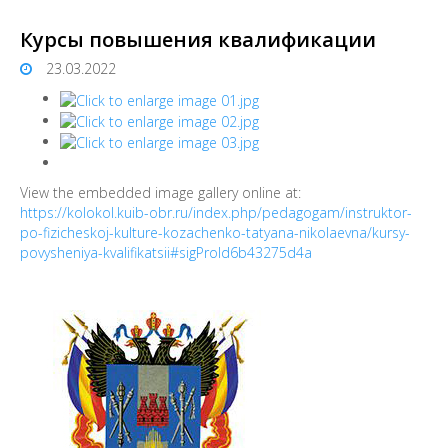
Курсы повышения квалификации
23.03.2022
View the embedded image gallery online at:
https://kolokol.kuib-obr.ru/index.php/pedagogam/instruktor-
po-fizicheskoj-kulture-kozachenko-tatyana-nikolaevna/kursy-
povysheniya-kvalifikatsii#sigProId6b43275d4a