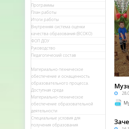
Программы
План работы
Итоги работы
Внутренняя система оценки
качества образования (ВСОКО)
ФОП ДОУ
Руководство
Педагогический состав
Материально-техническое
обеспечение и оснащенность
образовательного процесса.
Муз
Доступная среда
28.
Материально-техническое
Му
обеспечение образовательной
деятельности
Специальные условия для
Зач
получения образования
16.