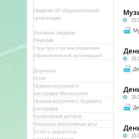
Сведения об образовательной
Муз
организации
25.
Му
Основные сведения
Лицензия
Структура и органы управления
Ден
образовательной организацией
25.
Де
Документы
Устав
Правила внутреннего
День
распорядка обучающихся
25.
Правила внутреннего трудового
Де
распорядка
Коллективный договор
Локальные нормативные акты
Ден
Отчет о результатах
25.