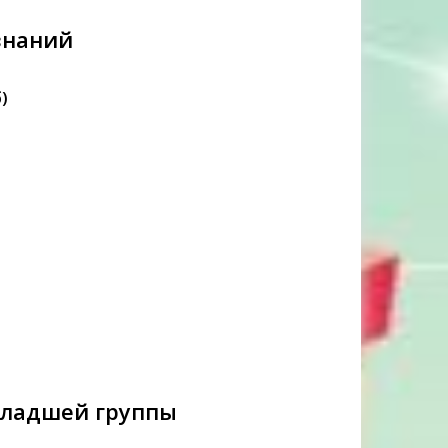
знаний
б)
младшей группы