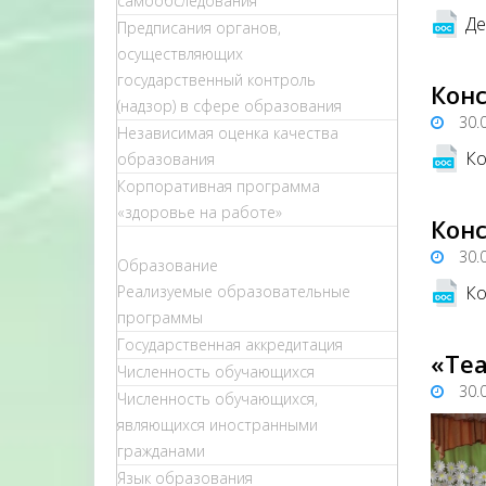
самообследования
Де
Предписания органов,
осуществляющих
государственный контроль
Кон
(надзор) в сфере образования
30.
Независимая оценка качества
Ко
образования
Корпоративная программа
«здоровье на работе»
Кон
30.
Образование
Реализуемые образовательные
Ко
программы
Государственная аккредитация
«Теа
Численность обучающихся
30.
Численность обучающихся,
являющихся иностранными
гражданами
Язык образования