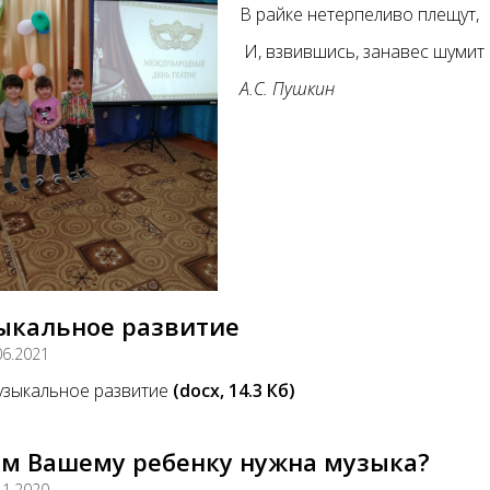
В райке нетерпеливо плещут,
И, взвившись, занавес шумит
А.С. Пушкин
ыкальное развитие
06.2021
зыкальное развитие
(docx, 14.3 Кб)
ем Вашему ребенку нужна музыка?
11.2020