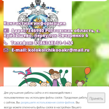
Контактная информация
Адрес: 346940 Ростовская область, с.
Куйбышево, переулок Овчаренко 6
Телефон: 8 (86348) 31-1-54
E-mail: kolokolchikooakr@mail.ru
Министерство Образования и Науки РФ
Для улучшения работы сайта и его взаимодействия с
пользователями мы используем файлы cookie. Продолжая работу
Принять
МБДОУ ДС "Колокольчик" © 2016-
2026
с сайтом, Вы
разрешаете использование cookie-файлов
. Вы
Сделано с ❤ в
ООО "Проводник"
всегда можете отключить файлы cookie в настройках Вашего