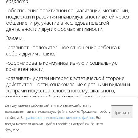
возраста
-обеспечение позитивной социализации, мотивации,
поддержки и развития индивидуальности детей через
общение, игру, участие в исследовательской
деятельностии других формах активности.
Задачи:
-развивать положительное отношение ребенка к
себе и другим людям;
-сформировать коммуникативную и социальную
компетентности;
-развивать у детей интерес к эстетической стороне
действительности, ознакомление с разными видами и
жанрами искусства (словесного, музыкального,
изобразительного), в том числе народного
творчества;
Для улучшения работы сайта и его взаимодействия с
- содействовать становлению у детей ценностей
пользователями мы используем файлы cookie. Продолжая работу
Принять
здорового образа жизни;
с сайтом, Вы
разрешаете использование cookie-файлов
. Вы
всегда можете отключить файлы cookie в настройках Вашего
-сформировать стремление быть причастным к труду
браузера.
взрослых (помогает поливать и убирать участок,