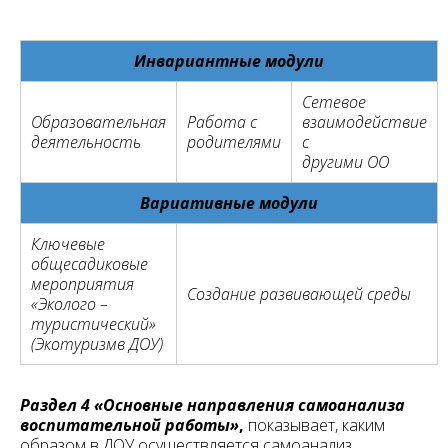
Инвариантные
модули
Сетевое
Образовательная
Работа с
взаимодействие
деятельность
родителями
с
другими ОО
Вариативные модули
Ключевые
общесадиковые
мероприятия
Создание развивающей среды
«Эколого –
туристический»
(Экотуризмв ДОУ)
Раздел 4 «Основные направления самоанализа
воспитательной
работы»
,
показывает, каким
образом в ДОУ осуществляется самоанализ