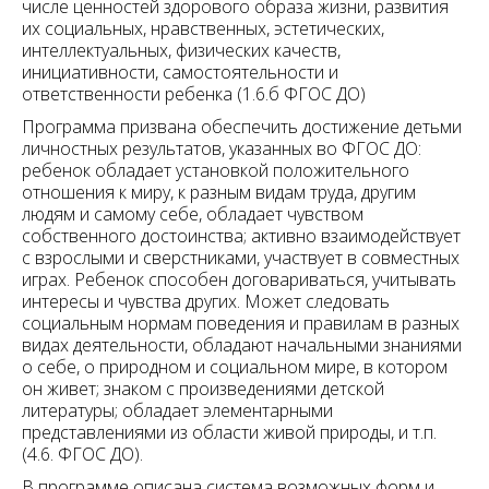
числе ценностей здорового образа жизни, развития
их социальных, нравственных, эстетических,
интеллектуальных, физических качеств,
инициативности, самостоятельности и
ответственности ребенка (1.6.б ФГОС ДО)
Программа призвана обеспечить достижение детьми
личностных результатов, указанных во ФГОС ДО:
ребенок обладает установкой положительного
отношения к миру, к разным видам труда, другим
людям и самому себе, обладает чувством
собственного достоинства; активно взаимодействует
с взрослыми и сверстниками, участвует в совместных
играх. Ребенок способен договариваться, учитывать
интересы и чувства других. Может следовать
социальным нормам поведения и правилам в разных
видах деятельности, обладают начальными знаниями
о себе, о природном и социальном мире, в котором
он живет; знаком с произведениями детской
литературы; обладает элементарными
представлениями из области живой природы, и т.п.
(4.6. ФГОС ДО).
В программе описана система возможных форм и