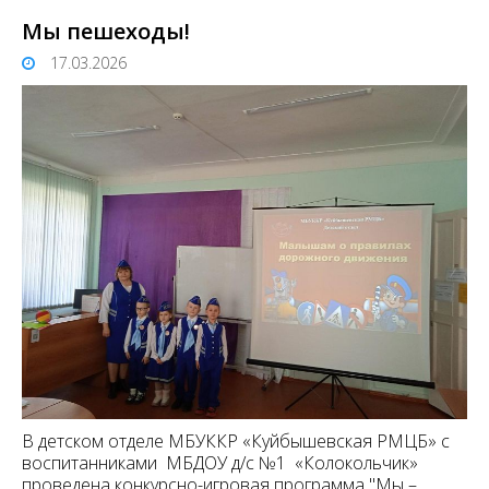
Мы пешеходы!
17.03.2026
В детском отделе МБУККР «Куйбышевская РМЦБ» с
воспитанниками МБДОУ д/с №1 «Колокольчик»
проведена конкурсно-игровая программа "Мы –