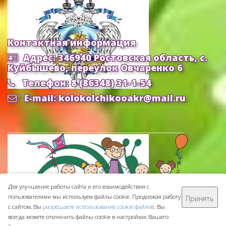
Контактная информация
Адрес: 346940 Ростовская область, с.
Куйбышево, переулок Овчаренко 6
Телефон: 8 (86348) 31-1-54
E-mail: kolokolchikooakr@mail.ru
Министерство Образования и Науки РФ
Для улучшения работы сайта и его взаимодействия с
пользователями мы используем файлы cookie. Продолжая работу
Принять
МБДОУ ДС "Колокольчик" © 2016-
2026
с сайтом, Вы
разрешаете использование cookie-файлов
. Вы
Сделано с ❤ в
ООО "Проводник"
всегда можете отключить файлы cookie в настройках Вашего