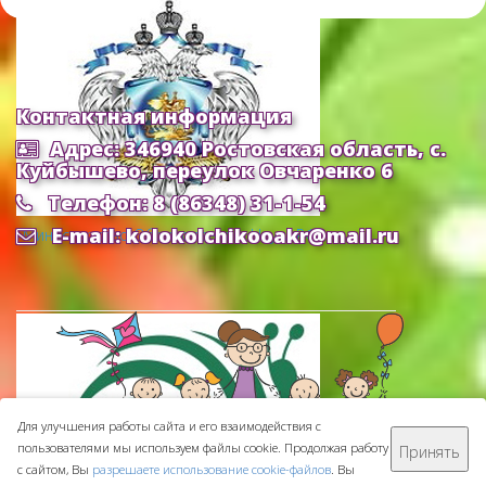
Контактная информация
Адрес: 346940 Ростовская область, с.
Куйбышево, переулок Овчаренко 6
Телефон: 8 (86348) 31-1-54
E-mail: kolokolchikooakr@mail.ru
Министерство Образования и Науки РФ
Для улучшения работы сайта и его взаимодействия с
пользователями мы используем файлы cookie. Продолжая работу
Принять
МБДОУ ДС "Колокольчик" © 2016-
2026
с сайтом, Вы
разрешаете использование cookie-файлов
. Вы