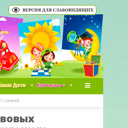
Наши Дети
Контакты
 с семьей
авовых