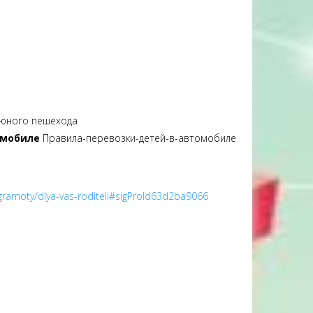
 юного пешехода
омобиле
Правила-перевозки-детей-в-автомобиле
-gramoty/dlya-vas-roditeli#sigProId63d2ba9066