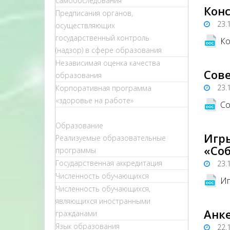
самообследования
Кон
Предписания органов,
23.
осуществляющих
государственный контроль
Ко
(надзор) в сфере образования
Независимая оценка качества
Сов
образования
23.
Корпоративная программа
«здоровье на работе»
Со
Образование
Игр
Реализуемые образовательные
«Соб
программы
Государственная аккредитация
23.
Численность обучающихся
Иг
Численность обучающихся,
являющихся иностранными
Анк
гражданами
Язык образования
22.