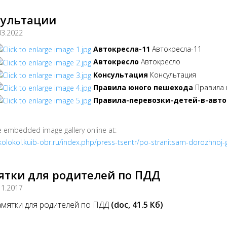
сультации
03.2022
Автокресла-11
Автокресла-11
Автокресло
Автокресло
Консультация
Консультация
Правила юного пешехода
Правила
Правила-перевозки-детей-в-авт
e embedded image gallery online at:
/kolokol.kuib-obr.ru/index.php/press-tsentr/po-stranitsam-dorozhnoj
ятки для родителей по ПДД
11.2017
мятки для родителей по ПДД
(doc, 41.5 Кб)