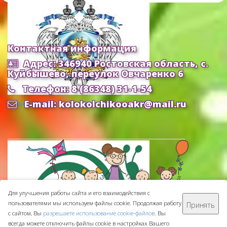
Контактная информация
Адрес: 346940 Ростовская область, с.
Куйбышево, переулок Овчаренко 6
Телефон: 8 (86348) 31-1-54
E-mail: kolokolchikooakr@mail.ru
Министерство Образования и Науки РФ
Для улучшения работы сайта и его взаимодействия с
пользователями мы используем файлы cookie. Продолжая работу
Принять
МБДОУ ДС "Колокольчик" © 2016-
2026
с сайтом, Вы
разрешаете использование cookie-файлов
. Вы
Сделано с ❤ в
ООО "Проводник"
всегда можете отключить файлы cookie в настройках Вашего