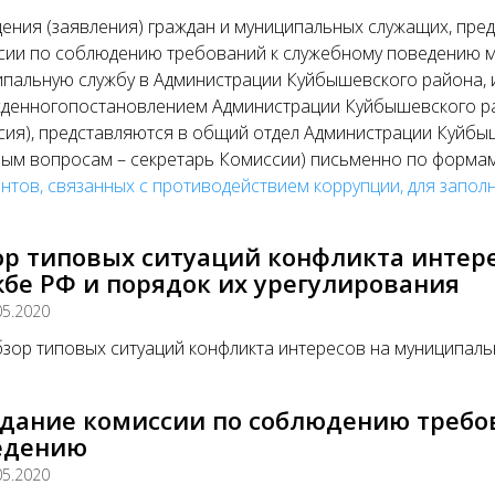
ния (заявления) граждан и муниципальных служащих, пре
сии по соблюдению требований к служебному поведению 
пальную службу в Администрации Куйбышевского района, и
денногопостановлением Администрации Куйбышевского рай
ия), представляются в общий отдел Администрации Куйбы
вым вопросам – секретарь Комиссии) письменно по форма
нтов, связанных с противодействием коррупции, для запол
ор типовых ситуаций конфликта интер
бе РФ и порядок их урегулирования
05.2020
зор типовых ситуаций конфликта интересов на муниципал
едание комиссии по соблюдению требо
едению
05.2020