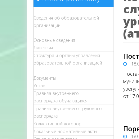
сл
ур
Сведения об образовательной
организации
(а
Основные сведения
Лицензия
Пост
Структура и органы управления
образовательной организацией
18.
Постан
Документы
муници
Устав
урегул
Правила внутреннего
от 17.
распорядка обучающихся
Правила внутреннего трудового
распорядка
Коллективный договор
Пор
Локальные нормативные акты
18.