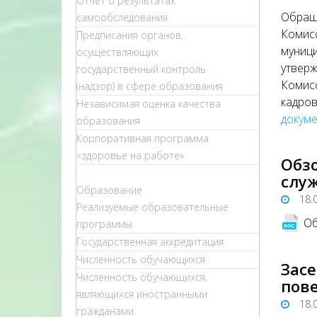
Отчет о результатах
Обраще
самообследования
Комис
Предписания органов,
муници
осуществляющих
утверж
государственный контроль
Комисс
(надзор) в сфере образования
кадро
Независимая оценка качества
докуме
образования
Корпоративная программа
«здоровье на работе»
Обз
служ
Образование
18.
Реализуемые образовательные
Об
программы
Государственная аккредитация
Численность обучающихся
Зас
Численность обучающихся,
пов
являющихся иностранными
18.
гражданами