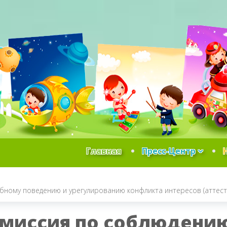
Главная
Пресс-Центр
бному поведению и урегулированию конфликта интересов (аттест
миссия по соблюдению