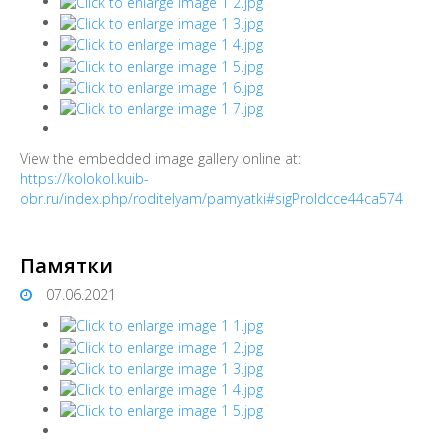
View the embedded image gallery online at:
https://kolokol.kuib-
obr.ru/index.php/roditelyam/pamyatki#sigProIdcce44ca574
Памятки
07.06.2021