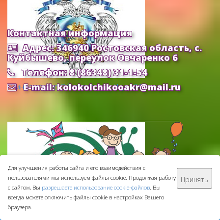
Контактная информация
Адрес: 346940 Ростовская область, с.
Куйбышево, переулок Овчаренко 6
Телефон: 8 (86348) 31-1-54
E-mail: kolokolchikooakr@mail.ru
Министерство Образования и Науки РФ
Для улучшения работы сайта и его взаимодействия с
пользователями мы используем файлы cookie. Продолжая работу
Принять
с сайтом, Вы
разрешаете использование cookie-файлов
. Вы
МБДОУ ДС "Колокольчик" © 2016-
2026
всегда можете отключить файлы cookie в настройках Вашего
Сделано с ❤ в
ООО "Проводник"
браузера.