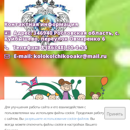
Контактная информация
Адрес: 346940 Ростовская область, с.
Куйбышево, переулок Овчаренко 6
Телефон: 8 (86348) 31-1-54
E-mail: kolokolchikooakr@mail.ru
Министерство Образования и Науки РФ
Для улучшения работы сайта и его взаимодействия с
пользователями мы используем файлы cookie. Продолжая работу
Принять
МБДОУ ДС "Колокольчик" © 2016-
2026
с сайтом, Вы
разрешаете использование cookie-файлов
. Вы
Сделано с ❤ в
ООО "Проводник"
всегда можете отключить файлы cookie в настройках Вашего