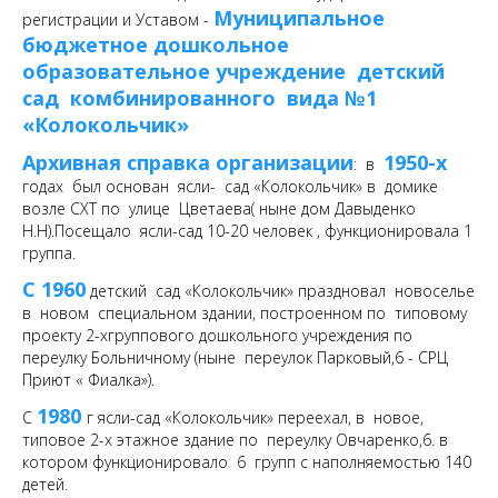
Муниципальное
регистрации и Уставом -
бюджетное дошкольное
образовательное учреждение детский
сад комбинированного вида №1
«Колокольчик»
Архивная справка организации
1950-х
: в
годах был основан ясли- сад «Колокольчик» в домике
возле СХТ по улице Цветаева( ныне дом Давыденко
Н.Н).Посещало ясли-сад 10-20 человек , функционировала 1
группа.
С 1960
детский сад «Колокольчик» праздновал новоселье
в новом специальном здании, построенном по типовому
проекту 2-хгруппового дошкольного учреждения по
переулку Больничному (ныне переулок Парковый,6 - СРЦ
Приют « Фиалка»).
1980
С
г ясли-сад «Колокольчик» переехал, в новое,
типовое 2-х этажное здание по переулку Овчаренко,6. в
котором функционировало 6 групп с наполняемостью 140
детей.