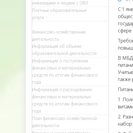
инвалидами и лицами с ОВЗ
С 1 ян
Платные образовательные
общест
услуги
госуда
сфере 
Финансово-хозяйственная
деятельность
Требов
Информация об объеме
повыш
образовательной деятельности
В МБДО
Информация о поступлении
питани
финансовых и материальных
Учитыв
средств по итогам финансового
также 
года
Питани
Информация о расходовании
финансовых и материальных
1. Пол
средств по итогам финансового
витами
года
2. Раз
План финансово-хозяйственной
набор 
деятельности
Вакантные места для приема