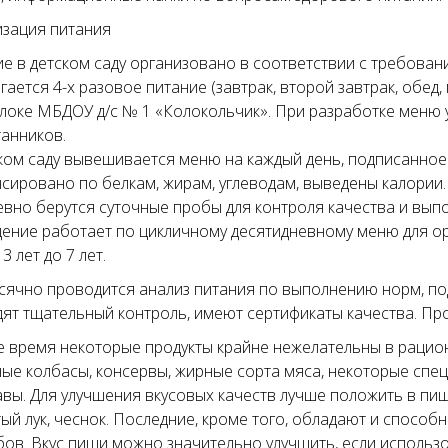
изация питания
е в детском саду организовано в соответствии с требован
гается 4-х разовое питание (завтрак, второй завтрак, обед
оке МБДОУ д/с № 1 «Колокольчик». При разработке меню
анников.
ком саду вывешивается меню на каждый день, подписанно
сировано по белкам, жирам, углеводам, выведены калории.
вно берутся суточные пробы для контроля качества и вып
ение работает по цикличному десятидневному меню для орг
 3 лет до 7 лет.
ячно проводится анализ питания по выполнению норм, по
ят тщательный контроль, имеют сертификаты качества. Пр
е время некоторые продукты крайне нежелательны в рацио
ые колбасы, консервы, жирные сорта мяса, некоторые специ
вы. Для улучшения вкусовых качеств лучше положить в пищу
ый лук, чеснок. Последние, кроме того, обладают и спосо
ов. Вкус пищи можно значительно улучшить, если использ