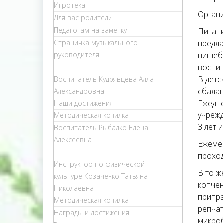
Игротека
Орган
Для вас родители
Педагогам на заметку
Питани
Страничка музыкального
предла
руководителя
пищебл
воспит
В детс
Воспитатель Кудрявцева Алла
сбалан
Александровна
Ежедне
Наши достижения
учрежд
Методическая копилка
3 лет и
Воспитатель Рыбалко Елена
Алексеевна
Ежемес
проход
Инструктор по физической
В то ж
культуре Козаченко Татьяна
копчен
Николаевна
припра
Методическая копилка
репчат
Награды и достижения
микроб