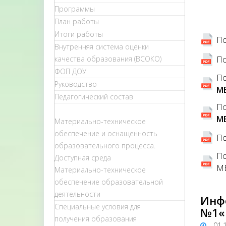
Программы
План работы
Итоги работы
По
Внутренняя система оценки
По
качества образования (ВСОКО)
ФОП ДОУ
По
Руководство
M
Педагогический состав
По
M
Материально-техническое
обеспечение и оснащенность
По
образовательного процесса.
По
Доступная среда
М
Материально-техническое
обеспечение образовательной
деятельности
Инф
Специальные условия для
№1«
получения образования
01.