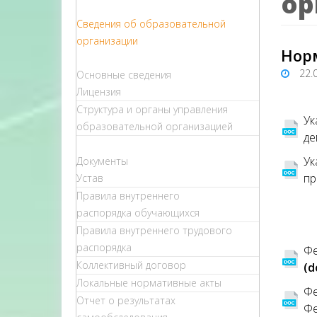
ор
Сведения об образовательной
организации
Нор
22.
Основные сведения
Лицензия
Структура и органы управления
Ук
образовательной организацией
де
Ук
Документы
пр
Устав
Правила внутреннего
распорядка обучающихся
Правила внутреннего трудового
распорядка
Фе
Коллективный договор
(d
Локальные нормативные акты
Фе
Отчет о результатах
Фе