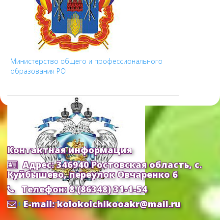
Министерство общего и профессионального
образования РО
Контактная информация
Адрес: 346940 Ростовская область, с.
Куйбышево, переулок Овчаренко 6
Телефон: 8 (86348) 31-1-54
E-mail: kolokolchikooakr@mail.ru
Министерство Образования и Науки РФ