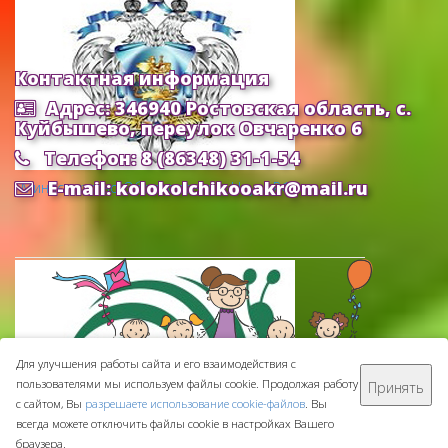
Контактная информация
Адрес: 346940 Ростовская область, с.
Куйбышево, переулок Овчаренко 6
Телефон: 8 (86348) 31-1-54
E-mail: kolokolchikooakr@mail.ru
Министерство Образования и Науки РФ
Для улучшения работы сайта и его взаимодействия с
пользователями мы используем файлы cookie. Продолжая работу
Принять
МБДОУ ДС "Колокольчик" © 2016-
2026
с сайтом, Вы
разрешаете использование cookie-файлов
. Вы
Сделано с ❤ в
ООО "Проводник"
всегда можете отключить файлы cookie в настройках Вашего
браузера.