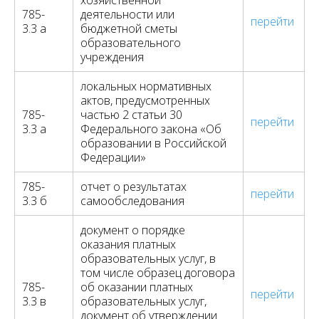
хозяйственной
785-
деятельности или
перейти
3.3 а
бюджетной сметы
образовательного
учреждения
локальных нормативных
актов, предусмотренных
785-
частью 2 статьи 30
перейти
3.3 а
Федерального закона «Об
образовании в Российской
Федерации»
785-
отчет о результатах
перейти
3.3 б
самообследования
документ о порядке
оказания платных
образовательных услуг, в
том числе образец договора
785-
об оказании платных
перейти
3.3 в
образовательных услуг,
документ об утверждении