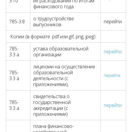
3.10
их расходовании по итогам
финансового года
о трудоустройстве
785-3.8
перейти
выпускников
Копии (в формате .pdf или gif, png, jpeg)
785-
устава образовательной
перейти
3.3 а
организации
лицензии на осуществление
785-
образовательной
перейти
3.3 а
деятельности (с
приложениями);
свидетельства о
785-
государственной
перейти
3.3 а
аккредитации (с
приложениями)
плана финансово-