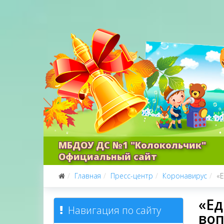
МБДОУ ДС №1 "Колокольчик"
Официальный сайт
Главная
Пресс-центр
Коронавирус
«
«Ед
Навигация по сайту
воп