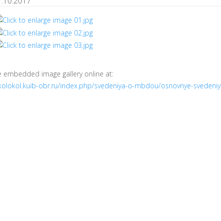
7.10.2017
e embedded image gallery online at:
/kolokol.kuib-obr.ru/index.php/svedeniya-o-mbdou/osnovnye-svedeni