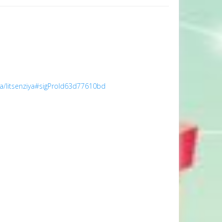
ya/litsenziya#sigProId63d77610bd