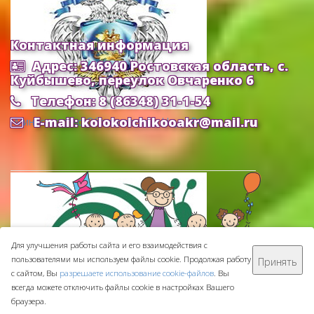
Контактная информация
Адрес: 346940 Ростовская область, с.
Куйбышево, переулок Овчаренко 6
Телефон: 8 (86348) 31-1-54
E-mail: kolokolchikooakr@mail.ru
Министерство Образования и Науки РФ
Для улучшения работы сайта и его взаимодействия с
пользователями мы используем файлы cookie. Продолжая работу
Принять
МБДОУ ДС "Колокольчик" © 2016-
2026
с сайтом, Вы
разрешаете использование cookie-файлов
. Вы
Сделано с ❤ в
ООО "Проводник"
всегда можете отключить файлы cookie в настройках Вашего
браузера.