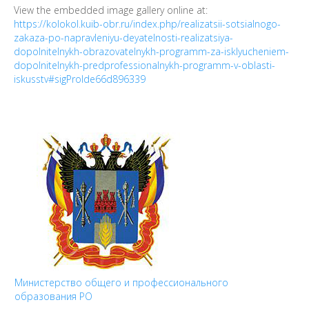
View the embedded image gallery online at:
https://kolokol.kuib-obr.ru/index.php/realizatsii-sotsialnogo-
zakaza-po-napravleniyu-deyatelnosti-realizatsiya-
dopolnitelnykh-obrazovatelnykh-programm-za-isklyucheniem-
dopolnitelnykh-predprofessionalnykh-programm-v-oblasti-
iskusstv#sigProIde66d896339
Министерство общего и профессионального
образования РО