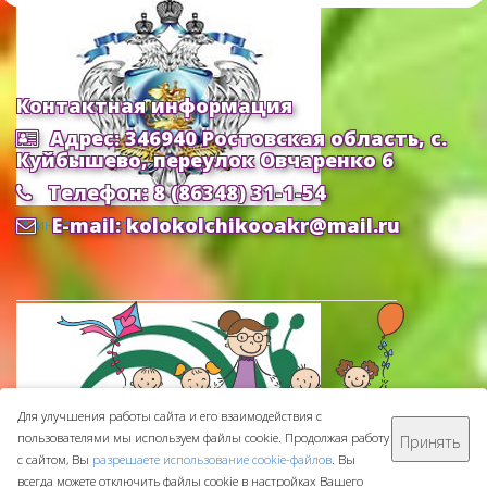
Контактная информация
Адрес: 346940 Ростовская область, с.
Куйбышево, переулок Овчаренко 6
Телефон: 8 (86348) 31-1-54
E-mail: kolokolchikooakr@mail.ru
Министерство Образования и Науки РФ
Для улучшения работы сайта и его взаимодействия с
пользователями мы используем файлы cookie. Продолжая работу
Принять
МБДОУ ДС "Колокольчик" © 2016-
2026
с сайтом, Вы
разрешаете использование cookie-файлов
. Вы
Сделано с ❤ в
ООО "Проводник"
всегда можете отключить файлы cookie в настройках Вашего