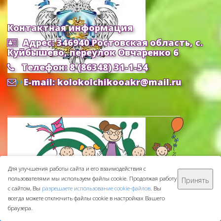
Контактная информация
Адрес: 346940 Ростовская область, с.
Куйбышево, переулок Овчаренко 6
Телефон: 8 (86348) 31-1-54
E-mail: kolokolchikooakr@mail.ru
Министерство Образования и Науки РФ
Для улучшения работы сайта и его взаимодействия с
пользователями мы используем файлы cookie. Продолжая работу
Принять
МБДОУ ДС "Колокольчик" © 2016-
2026
с сайтом, Вы
разрешаете использование cookie-файлов
. Вы
Сделано с ❤ в
ООО "Проводник"
всегда можете отключить файлы cookie в настройках Вашего
браузера.