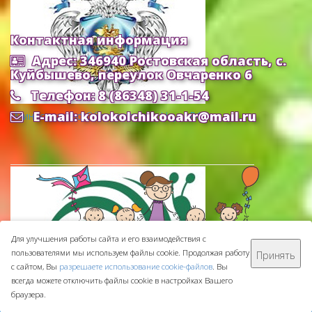
Контактная информация
Адрес: 346940 Ростовская область, с.
Куйбышево, переулок Овчаренко 6
Телефон: 8 (86348) 31-1-54
E-mail: kolokolchikooakr@mail.ru
Министерство Образования и Науки РФ
Для улучшения работы сайта и его взаимодействия с
пользователями мы используем файлы cookie. Продолжая работу
Принять
МБДОУ ДС "Колокольчик" © 2016-
2026
с сайтом, Вы
разрешаете использование cookie-файлов
. Вы
Сделано с ❤ в
ООО "Проводник"
всегда можете отключить файлы cookie в настройках Вашего
браузера.